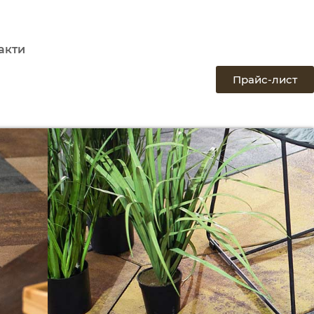
акти
Прайс-лист
Ексклюзивний
партнер компанії
в