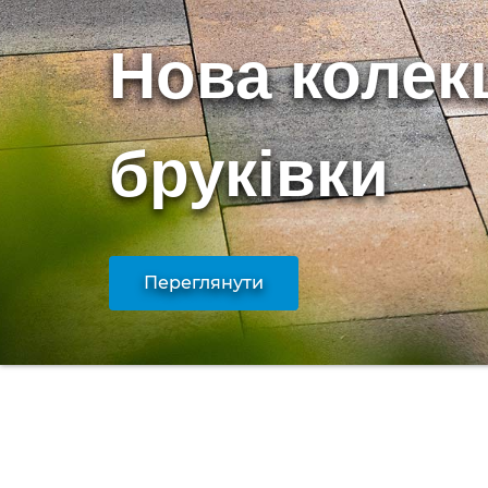
Нова колек
бруківки
Переглянути