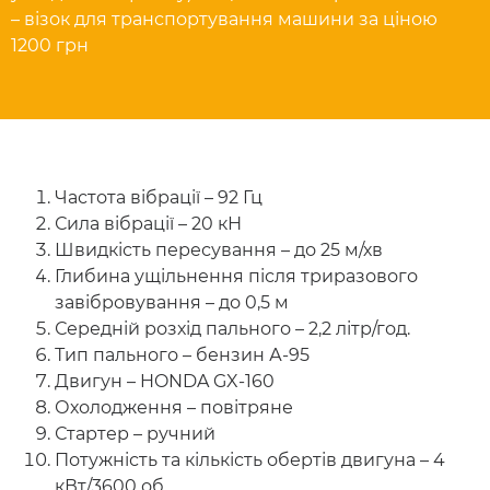
– візок для транспортування машини за ціною
1200 грн
Частота вібрації – 92 Гц
Сила вібрації – 20 кН
Швидкість пересування – до 25 м/хв
Глибина ущільнення після триразового
завібровування – до 0,5 м
Середній розхід пального – 2,2 літр/год.
Тип пального – бензин А-95
Двигун – HONDA GX-160
Охолодження – повітряне
Стартер – ручний
Потужність та кількість обертів двигуна – 4
кВт/3600 об.