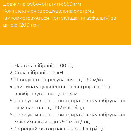
Довжина робочої плити: 550 мм
Комплектуючі: зрошувальна система
(використовується при укладанні асфальту) за
ціною 1200 грн.
Частота вібрації – 100 Гц
Сила вібрації – 12 кН
Швидкість пересування – до 30 м/хв
Глибина ущільнення після триразового
завібровування – до 0,4 м
Продуктивність при триразовому вібруванні
номінальна – до 192 м.кв./год.
Продуктивність при триразовому вібруванні
максимальна – до 250 м.кв./год.
Середній розхід пального – 1 літр/год.