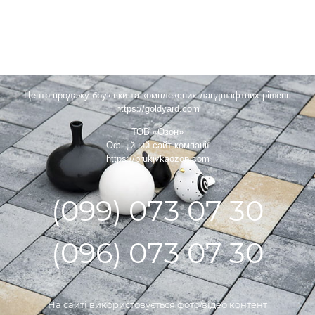
Центр продажу бруківки та комплексних ландшафтних рішень
https://goldyard.com
ТОВ «Озон»
Офіційний сайт компанії
https://brukivkaozon.com
(099) 073 07 30
(096) 073 07 30
На сайті використовується фото/відео контент