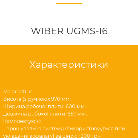
WIBER UGMS-16
Характеристики
Маса: 120 кг.
Висота (з ручкою): 970 мм.
Ширина робочої плити: 600 мм.
Довжина робочої плити: 650 мм.
Комплектуючі:
– зрошувальна система (використовується при
укладанні асфальту) за ціною 1200 грн