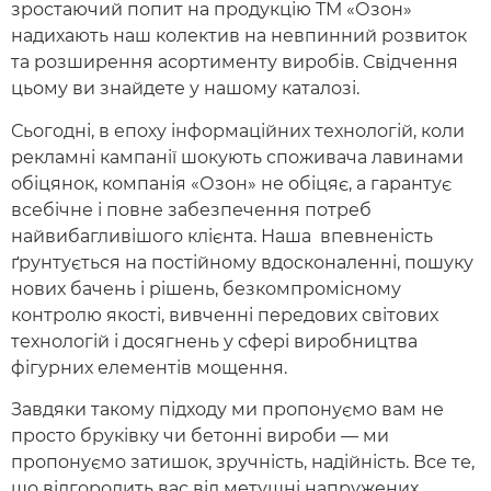
зростаючий попит на продукцію ТМ «Озон»
надихають наш колектив на невпинний розвиток
та розширення асортименту виробів. Свідчення
цьому ви знайдете у нашому каталозі.
Сьогодні, в епоху інформаційних технологій, коли
рекламні кампанії шокують споживача лавинами
обіцянок, компанія «Озон» не обіцяє, а гарантує
всебічне і повне забезпечення потреб
найвибагливішого клієнта. Наша впевненість
ґрунтується на постійному вдосконаленні, пошуку
нових бачень і рішень, безкомпромісному
контролю якості, вивченні передових світових
технологій і досягнень у сфері виробництва
фігурних елементів мощення.
Завдяки такому підходу ми пропонуємо вам не
просто бруківку чи бетонні вироби — ми
пропонуємо затишок, зручність, надійність. Все те,
що відгородить вас від метушні напружених