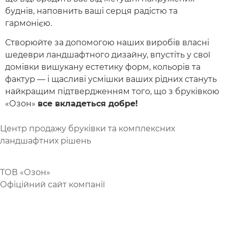
буднів, наповнить ваші серця радістю та
гармонією.
Створюйте за допомогою наших виробів власні
шедеври ландшафтного дизайну, впустіть у свої
домівки вишукану естетику форм, кольорів та
фактур — і щасливі усмішки ваших рідних стануть
найкращим підтвердженням того, що з бруківкою
«Озон»
все вкладеться добре!
Центр продажу бруківки та комплексних
ландшафтних рішень
https://goldyard.com
ТОВ «Озон»
Офіційний сайт компанії
https://brukivkaozon.com
(099) 073 07 30