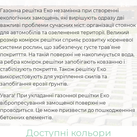
Газонна решітка Еко незамінна при створенні
екологічних замощень, які вирішують одразу дві
важливі проблеми сучасних міст: організації стоянок
для автомобілів та озеленення території. Великий
розмір комірок решітки сприяє розвитку кореневої
системи рослин, що забезпечує густе трав’яне
покритття. На такій поверхні не накопичується вода,
а ребра комірок решітки запобігають ковзанню і
стабілізують покриття. Також решітку Еко
використовують для укріплення схилів та
запобігання ерозії ґрунтів.
Увага! При укладанні газонної решітки Еко
вібропресування замощеної поверхні не
проводиться. Це може призвести до пошкодженння
бетонних елементів.
Доступні кольори