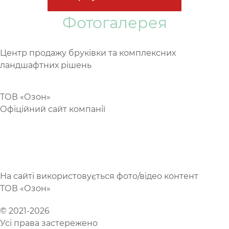
Фотогалерея
Центр продажу бруківки та комплексних
ландшафтних рішень
https://goldyard.com
ТОВ «Озон»
Офіційний сайт компанії
https://brukivkaozon.com
(099) 073 07 30
(096) 073 07 30
На сайті використовується фото/відео контент
ТОВ «Озон»
© 2021-2026
Усі права застережено