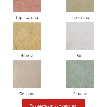
Теракотова
Гірчична
Жовта
Біла
Бежева
Зелена
Розрахувати замовлення