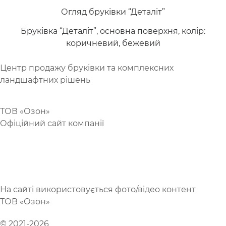
Огляд бруківки “Деталіт”
Бруківка “Деталіт”, основна поверхня, колір:
коричневий, бежевий
Центр продажу бруківки та комплексних
ландшафтних рішень
https://goldyard.com
ТОВ «Озон»
Офіційний сайт компанії
https://brukivkaozon.com
(099) 073 07 30
(096) 073 07 30
На сайті використовується фото/відео контент
ТОВ «Озон»
© 2021-2026