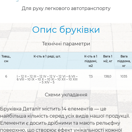
Для руху легкового автотранспорту
Опис бруківки
Технічні параметри
Товщ.,
К-сть в 1 ряді, шт.
К-сть в 1
Вага 1
Вага
см
піддоні,
м2, кг
піддона,
м2
кг
6
I – 12 II – 12 III – 12 IV – 12 V – 12 VI – 6 VII –
7,5
138,0
1035
6 VIII – 10 IX – 10 X – 10 XI – 10 XII – 10 XIII
– 5 XIV – 5 ​
Схеми укладання
Бруківка Деталіт містить 14 елементів — це
найбільша кількість серед усіх видів нашої продукції.
Елементи є досить дрібними та мають рельєфну
поверхню, що створює ефект унікальності кожної