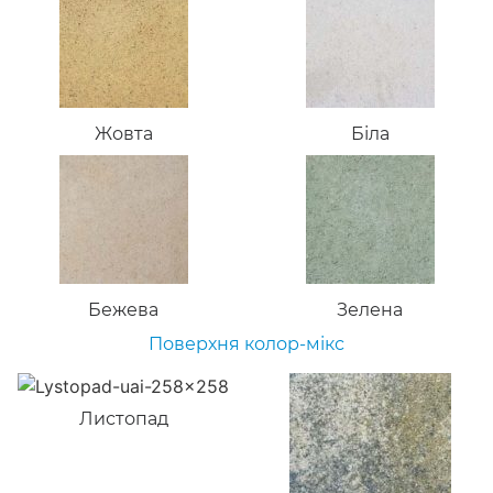
Жовта
Біла
Бежева
Зелена
Поверхня колор-мікс
Листопад