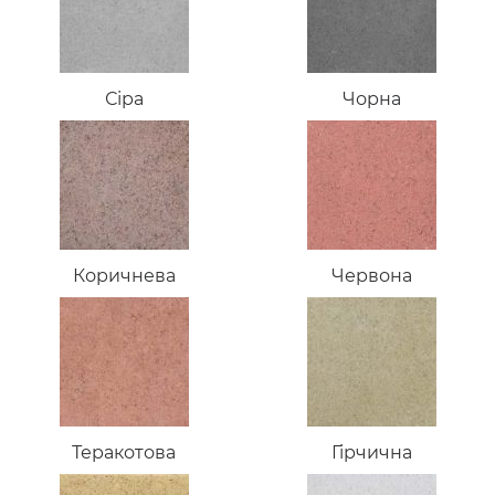
Сіра
Чорна
Коричнева
Червона
Теракотова
Гірчична