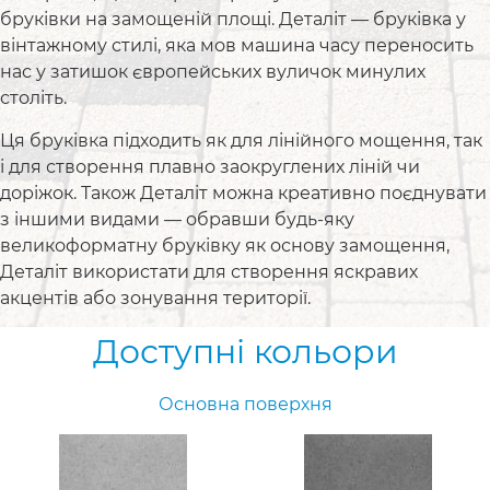
бруківки на замощеній площі. Деталіт — бруківка у
вінтажному стилі, яка мов машина часу переносить
нас у затишок європейських вуличок минулих
століть.
Ця бруківка підходить як для лінійного мощення, так
і для створення плавно заокруглених ліній чи
доріжок. Також Деталіт можна креативно поєднувати
з іншими видами — обравши будь-яку
великоформатну бруківку як основу замощення,
Деталіт використати для створення яскравих
акцентів або зонування території.
Доступні кольори
Основна поверхня